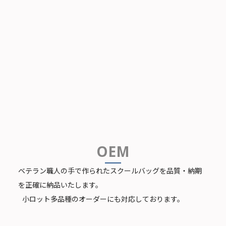
School Bags
スクールバッグ事業
OEM
ベテラン職⼈の⼿で作られたスクールバッグを品質・納期
を正確に納品いたします。
⼩ロット多品種のオーダーにも対応しております。